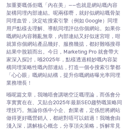
加重要嘅係佢嘅「內在美」——也就是網站嘅內容
架構同埋內部連結。呢兩樣嘢，就好似網站嘅骨架
同埋血管，決定咗搜索引擎（例如 Google）同埋
用戶點樣去理解、導航同埋評估你個網站。如果你
嘅網站內容雜亂無章，內部連結又好似迷宮咁，咁
就算你個網站產品幾好、服務幾掂，都好難喺搜尋
結果中脫穎而出。今日，Marketing Pro 就會帶大
家深入探討，喺2025年，點樣透過精妙嘅內容架
構同埋策略性嘅內部連結，打造一個令搜索引擎都
「心心眼」嘅網站結構，提升你嘅網絡曝光率同埋
業務增長！
喺呢篇文章，我哋唔會講啲空泛嘅理論，而係會分
享實實在在、又貼合2025年最新SEO趨勢嘅策略同
埋技巧。無論你係中小企、創業者，定係想將網站
做得更好嘅營銷人，都絕對唔可以錯過！我哋會由
淺入深，講解核心概念，分享頂尖策略，拆解常見