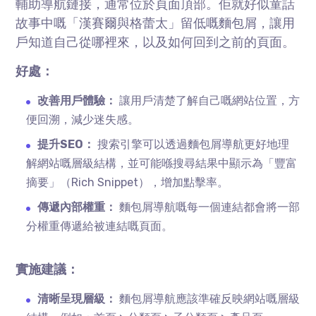
輔助導航鏈接，通常位於頁面頂部。佢就好似童話
故事中嘅「漢賽爾與格蕾太」留低嘅麵包屑，讓用
戶知道自己從哪裡來，以及如何回到之前的頁面。
好處：
改善用戶體驗：
讓用戶清楚了解自己嘅網站位置，方
便回溯，減少迷失感。
提升SEO：
搜索引擎可以透過麵包屑導航更好地理
解網站嘅層級結構，並可能喺搜尋結果中顯示為「豐富
摘要」（Rich Snippet），增加點擊率。
傳遞內部權重：
麵包屑導航嘅每一個連結都會將一部
分權重傳遞給被連結嘅頁面。
實施建議：
清晰呈現層級：
麵包屑導航應該準確反映網站嘅層級