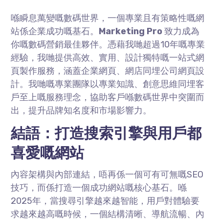
喺瞬息萬變嘅數碼世界，一個專業且有策略性嘅網
站係企業成功嘅基石。
Marketing Pro
致力成為
你嘅數碼營銷最佳夥伴。憑藉我哋超過10年嘅專業
經驗，我哋提供高效、實用、設計獨特嘅一站式網
頁製作服務，涵蓋企業網頁、網店同埋公司網頁設
計。我哋嘅專業團隊以專業知識、創意思維同埋客
戶至上嘅服務理念，協助客戶喺數碼世界中突圍而
出，提升品牌知名度和市場影響力。
結語：打造搜索引擎與用戶都
喜愛嘅網站
內容架構與內部連結，唔再係一個可有可無嘅SEO
技巧，而係打造一個成功網站嘅核心基石。喺
2025年，當搜尋引擎越來越智能，用戶對體驗要
求越來越高嘅時候，一個結構清晰、導航流暢、內