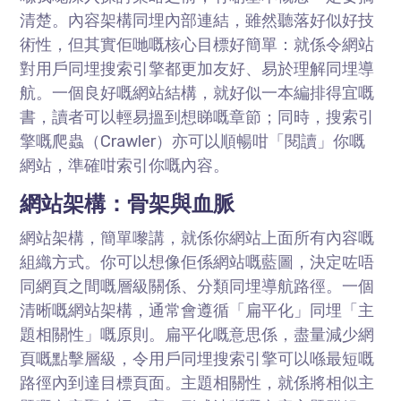
清楚。內容架構同埋內部連結，雖然聽落好似好技
術性，但其實佢哋嘅核心目標好簡單：就係令網站
對用戶同埋搜索引擎都更加友好、易於理解同埋導
航。一個良好嘅網站結構，就好似一本編排得宜嘅
書，讀者可以輕易搵到想睇嘅章節；同時，搜索引
擎嘅爬蟲（Crawler）亦可以順暢咁「閱讀」你嘅
網站，準確咁索引你嘅內容。
網站架構：骨架與血脈
網站架構，簡單嚟講，就係你網站上面所有內容嘅
組織方式。你可以想像佢係網站嘅藍圖，決定咗唔
同網頁之間嘅層級關係、分類同埋導航路徑。一個
清晰嘅網站架構，通常會遵循「扁平化」同埋「主
題相關性」嘅原則。扁平化嘅意思係，盡量減少網
頁嘅點擊層級，令用戶同埋搜索引擎可以喺最短嘅
路徑內到達目標頁面。主題相關性，就係將相似主