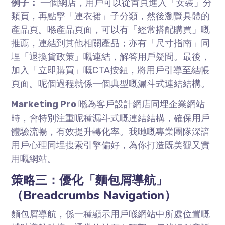
例子：
一個網店，用戶可以從首頁進入「女裝」分
類頁，再點擊「連衣裙」子分類，然後瀏覽具體的
產品頁。喺產品頁面，可以有「經常搭配購買」嘅
推薦，連結到其他相關產品；亦有「尺寸指南」同
埋「退換貨政策」嘅連結，解答用戶疑問。最後，
加入「立即購買」嘅CTA按鈕，將用戶引導至結帳
頁面。呢個過程就係一個典型嘅漏斗式連結結構。
Marketing Pro
喺為客戶設計網店同埋企業網站
時，會特別注重呢種漏斗式嘅連結結構，確保用戶
體驗流暢，有效提升轉化率。我哋嘅專業團隊深諳
用戶心理同埋搜索引擎偏好，為你打造既美觀又實
用嘅網站。
策略三：優化「麵包屑導航」
（Breadcrumbs Navigation）
麵包屑導航，係一種顯示用戶喺網站中所處位置嘅