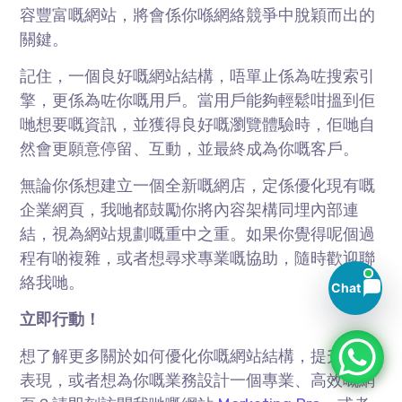
容豐富嘅網站，將會係你喺網絡競爭中脫穎而出的
關鍵。
記住，一個良好嘅網站結構，唔單止係為咗搜索引
擎，更係為咗你嘅用戶。當用戶能夠輕鬆咁搵到佢
哋想要嘅資訊，並獲得良好嘅瀏覽體驗時，佢哋自
然會更願意停留、互動，並最終成為你嘅客戶。
無論你係想建立一個全新嘅網店，定係優化現有嘅
企業網頁，我哋都鼓勵你將內容架構同埋內部連
結，視為網站規劃嘅重中之重。如果你覺得呢個過
程有啲複雜，或者想尋求專業嘅協助，隨時歡迎聯
絡我哋。
Chat
立即行動！
想了解更多關於如何優化你嘅網站結構，提升SEO
表現，或者想為你嘅業務設計一個專業、高效嘅網