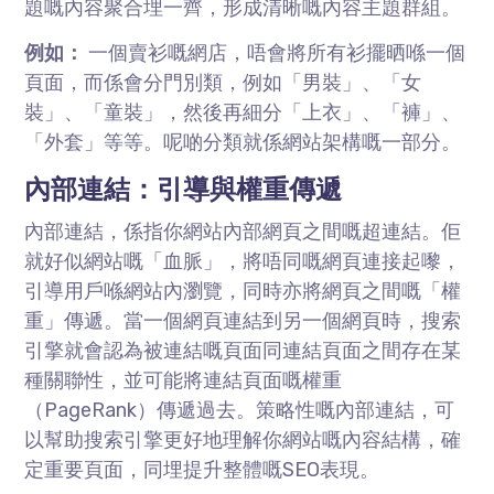
題嘅內容聚合埋一齊，形成清晰嘅內容主題群組。
例如：
一個賣衫嘅網店，唔會將所有衫擺晒喺一個
頁面，而係會分門別類，例如「男裝」、「女
裝」、「童裝」，然後再細分「上衣」、「褲」、
「外套」等等。呢啲分類就係網站架構嘅一部分。
內部連結：引導與權重傳遞
內部連結，係指你網站內部網頁之間嘅超連結。佢
就好似網站嘅「血脈」，將唔同嘅網頁連接起嚟，
引導用戶喺網站內瀏覽，同時亦將網頁之間嘅「權
重」傳遞。當一個網頁連結到另一個網頁時，搜索
引擎就會認為被連結嘅頁面同連結頁面之間存在某
種關聯性，並可能將連結頁面嘅權重
（PageRank）傳遞過去。策略性嘅內部連結，可
以幫助搜索引擎更好地理解你網站嘅內容結構，確
定重要頁面，同埋提升整體嘅SEO表現。