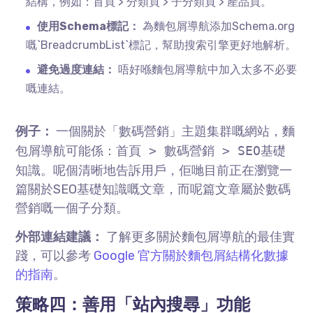
結構，例如：首頁 > 分類頁 > 子分類頁 > 產品頁。
使用Schema標記：
為麵包屑導航添加Schema.org
嘅`BreadcrumbList`標記，幫助搜索引擎更好地解析。
避免過度連結：
唔好喺麵包屑導航中加入太多不必要
嘅連結。
例子：
一個關於「數碼營銷」主題集群嘅網站，麵
包屑導航可能係：
首頁 > 數碼營銷 > SEO基礎
知識
。呢個清晰地告訴用戶，佢哋目前正在瀏覽一
篇關於SEO基礎知識嘅文章，而呢篇文章屬於數碼
營銷嘅一個子分類。
外部連結建議：
了解更多關於麵包屑導航的最佳實
踐，可以參考
Google 官方關於麵包屑結構化數據
的指南
。
策略四：善用「站內搜尋」功能