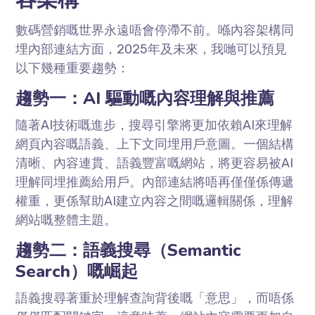
數碼營銷嘅世界永遠唔會停滯不前。喺內容架構同
埋內部連結方面，2025年及未來，我哋可以預見
以下幾種重要趨勢：
趨勢一：AI 驅動嘅內容理解與推薦
隨著AI技術嘅進步，搜尋引擎將更加依賴AI來理解
網頁內容嘅語義、上下文同埋用戶意圖。一個結構
清晰、內容連貫、語義豐富嘅網站，將更容易被AI
理解同埋推薦給用戶。內部連結將唔再僅僅係傳遞
權重，更係幫助AI建立內容之間嘅邏輯關係，理解
網站嘅整體主題。
趨勢二：語義搜尋（Semantic
Search）嘅崛起
語義搜尋著重於理解查詢背後嘅「意思」，而唔係