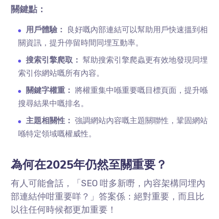
關鍵點：
用戶體驗：
良好嘅內部連結可以幫助用戶快速搵到相
關資訊，提升停留時間同埋互動率。
搜索引擎爬取：
幫助搜索引擎爬蟲更有效地發現同埋
索引你網站嘅所有內容。
關鍵字權重：
將權重集中喺重要嘅目標頁面，提升喺
搜尋結果中嘅排名。
主題相關性：
強調網站內容嘅主題關聯性，鞏固網站
喺特定領域嘅權威性。
為何在2025年仍然至關重要？
有人可能會話，「SEO 咁多新嘢，內容架構同埋內
部連結仲咁重要咩？」答案係：絕對重要，而且比
以往任何時候都更加重要！