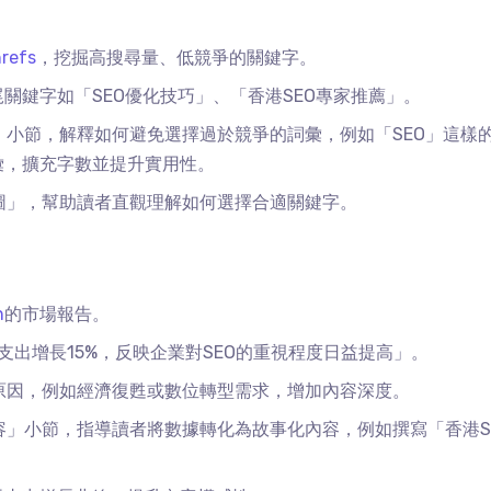
refs
，挖掘高搜尋量、低競爭的關鍵字。
尾關鍵字如「
SEO
優化技巧」、「香港
SEO
專家推薦」。
」小節，解釋如何避免選擇過於競爭的詞彙，例如「
SEO
」這樣
彙，擴充字數並提升實用性。
圖」，幫助讀者直觀理解如何選擇合適關鍵字。
h
的市場報告。
支出增長
15%
，反映企業對
SEO
的重視程度日益提高」。
原因，例如經濟復甦或數位轉型需求，增加內容深度。
容」小節，指導讀者將數據轉化為故事化內容，例如撰寫「香港
S