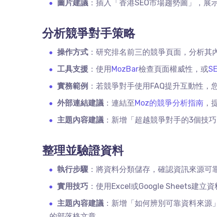
圖片建議
：插入「香港
SEO
市場趨勢圖」，展
分析競爭對手策略
操作方式
：研究排名前三的競爭頁面，分析其
工具支援
：使用
MozBar
檢查頁面權威性，或
SE
實務範例
：若競爭對手使用
FAQ
提升互動性，
外部連結建議
：連結至
Moz的競爭分析指南
，
主題內容建議
：新增「超越競爭對手的
3
個技巧
整理並驗證資料
執行步驟
：將資料分類儲存，確認資訊來源可
實用技巧
：使用
Excel
或
Google Sheets
建立資
主題內容建議
：新增「如何辨別可靠資料來源
的部落格文章。