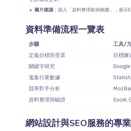
圖片建議
：插入「資料整理範例截圖」，展示
E
資料準備流程一覽表
步驟
工具
/
定義目標與受眾
目標陳
關鍵字研究
Google
蒐集行業數據
Statist
競爭對手分析
MozBar
資料整理與驗證
Excel, 
網站設計與
SEO
服務的專業