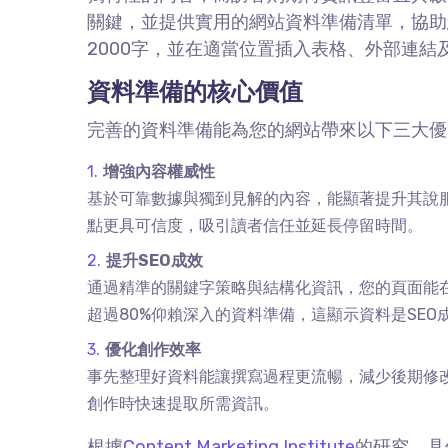
關鍵，並提供實用的網站資料準備清單，協助
2000
字，並在適當位置插入表格、外部連結
資料準備的核心價值
完善的資料準備能為您的網站帶來以下三大優
增強內容權威性
基於可靠數據與獨到見解的內容，能顯著提升其說
點更具可信度，吸引讀者信任並延長停留時間。
提升
SEO
成效
通過精準的關鍵字策略與結構化資訊，您的頁面能
超過
80%
仰賴深入的資料準備，這顯示資料是
SEO
優化創作效率
事先整理好資料能讓撰寫過程更流暢，減少後期修
創作時快速提取所需資訊。
根據
Content Marketing Institute
的研究，具