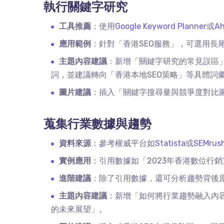
執行關鍵字研究
工具推薦
：使用
Google Keyword Planner
或
Ah
應用範例
：針對「香港
SEO
服務」，可選用長
主題內容建議
：新增「關鍵字研究的常見誤區
詞，並建議轉向「香港本地
SEO
策略」等具體詞
圖片建議
：插入「關鍵字搜尋量與競爭度對比
蒐集行業數據與趨勢
資料來源
：參考權威平台如
Statista
或
SEMrus
實例應用
：引用數據如「
2023
年香港數位行銷
進階建議
：除了引用數據，還可分析趨勢背後
主題內容建議
：新增「如何將行業趨勢融入內
的未來展望」。