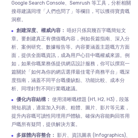
Google Search Console、Semrush 等工具，分析相關
搜尋建議同埋「人們也問了」等欄目，可以獲得寶貴嘅
洞察。
創建深度、權威內容：
唔好只係寫幾百字嘅簡短文
章。要創建真正有價值嘅內容，例如長篇指南、深入分
析、案例研究、數據報告等。內容要涵蓋主題嘅方方面
面，提供全面嘅資訊，成為用戶心目中嘅權威來源。例
如，如果你嘅業務係提供網店設計服務，你可以撰寫一
篇關於「如何為你的網店選擇最佳電子商務平台」嘅深
度指南，涵蓋不同平台嘅優缺點、功能比較、成本分
析、同埋針對不同行業嘅建議。
優化內容結構：
使用清晰嘅標題 (H1, H2, H3)，段落
簡短易讀，適當加入列表、粗體、圖片、影片等元素，
提升內容嘅可讀性同埋用戶體驗。確保內容能夠回答用
戶嘅所有疑問，提供解決方案。
多媒體內容整合：
影片、資訊圖表 (Infographics)、