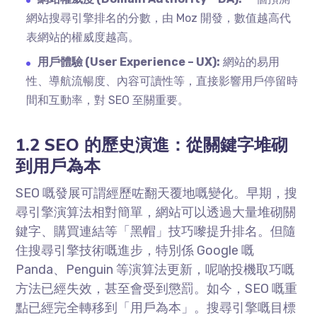
網站搜尋引擎排名的分數，由 Moz 開發，數值越高代
表網站的權威度越高。
用戶體驗 (User Experience – UX):
網站的易用
性、導航流暢度、內容可讀性等，直接影響用戶停留時
間和互動率，對 SEO 至關重要。
1.2 SEO 的歷史演進：從關鍵字堆砌
到用戶為本
SEO 嘅發展可謂經歷咗翻天覆地嘅變化。早期，搜
尋引擎演算法相對簡單，網站可以透過大量堆砌關
鍵字、購買連結等「黑帽」技巧嚟提升排名。但隨
住搜尋引擎技術嘅進步，特別係 Google 嘅
Panda、Penguin 等演算法更新，呢啲投機取巧嘅
方法已經失效，甚至會受到懲罰。如今，SEO 嘅重
點已經完全轉移到「用戶為本」。搜尋引擎嘅目標