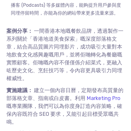
播客 (Podcasts) 等多媒體內容，能夠提升用戶參與度
同埋停留時間，亦能為你的網站帶來更多流量來源。
案例分享：
一間香港本地嘅餐飲品牌，透過製作一
系列關於「香港地道美食探索」嘅深度部落格文
章，結合高品質圖片同埋影片，成功吸引大量對本
地飲食文化感興趣嘅用戶，並將佢哋轉化為餐廳嘅
實際顧客。佢哋嘅內容不僅僅係介紹菜式，更融入
咗歷史文化、烹飪技巧等，令內容更具吸引力同埋
權威性。
實施建議：
建立一個內容日曆，定期發布高質量的
部落格文章、指南或白皮書。利用
Marketing Pro
嘅專業團隊，我們可以為你度身訂造內容策略，確
保內容既符合 SEO 要求，又能引起目標受眾嘅共
鳴。