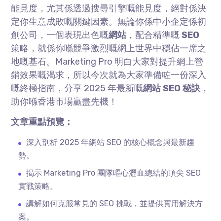
能見度，尤其係透過搜尋引擎嘅能見度，絕對係決
定你生意成敗嘅關鍵因素。無論你係中小企定係初
創公司，一個表現出色嘅
網站
，配合精準嘅
SEO
策略，就係你喺競爭激烈嘅網上世界中穩佔一席之
地嘅基石。Marketing Pro 明白大家對提升網上營
銷效果嘅渴求，所以今次就為大家準備咗一份深入
嘅終極指南，分享 2025 年最新嘅
網站 SEO 秘訣
，
助你喺香港市場贏盡先機！
文章重點預覽：
深入剖析 2025 年網站 SEO 的核心概念與最新趨
勢。
揭示 Marketing Pro 團隊嘔心瀝血總結的頂尖 SEO
實戰策略。
講解如何克服常見的 SEO 挑戰，並提供實用解決方
案。