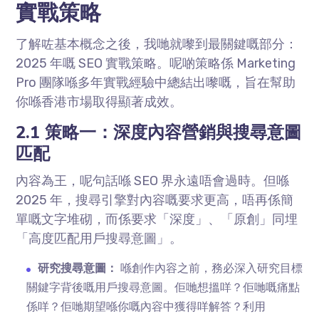
實戰策略
了解咗基本概念之後，我哋就嚟到最關鍵嘅部分：
2025 年嘅 SEO 實戰策略。呢啲策略係 Marketing
Pro 團隊喺多年實戰經驗中總結出嚟嘅，旨在幫助
你喺香港市場取得顯著成效。
2.1 策略一：深度內容營銷與搜尋意圖
匹配
內容為王，呢句話喺 SEO 界永遠唔會過時。但喺
2025 年，搜尋引擎對內容嘅要求更高，唔再係簡
單嘅文字堆砌，而係要求「深度」、「原創」同埋
「高度匹配用戶搜尋意圖」。
研究搜尋意圖：
喺創作內容之前，務必深入研究目標
關鍵字背後嘅用戶搜尋意圖。佢哋想搵咩？佢哋嘅痛點
係咩？佢哋期望喺你嘅內容中獲得咩解答？利用