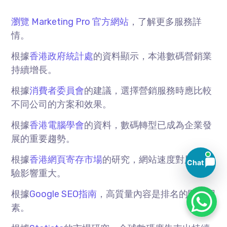
立即聯絡Marketing Pro，獲取免費諮詢！
瀏覽 Marketing Pro 官方網站
，了解更多服務詳
情。
根據
香港政府統計處
的資料顯示，本港數碼營銷業
持續增長。
根據
消費者委員會
的建議，選擇營銷服務時應比較
不同公司的方案和效果。
根據
香港電腦學會
的資料，數碼轉型已成為企業發
展的重要趨勢。
根據
香港網頁寄存市場
的研究，網站速度對用戶體
Chat
驗影響重大。
根據
Google SEO指南
，高質量內容是排名的關鍵因
素。