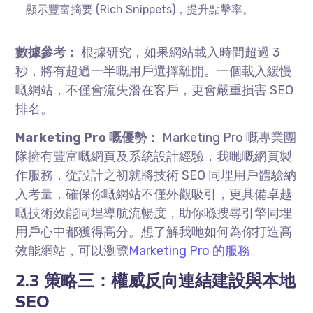
顯示豐富摘要 (Rich Snippets)，提升點擊率。
數據參考：
根據研究，如果網站載入時間超過 3
秒，將有超過一半嘅用戶選擇離開。一個載入緩慢
嘅網站，不僅會流失潛在客戶，更會嚴重損害 SEO
排名。
Marketing Pro 嘅優勢：
Marketing Pro 嘅專業團
隊擁有豐富嘅網頁及系統設計經驗，我哋嘅網頁製
作服務，從設計之初就將技術 SEO 同埋用戶體驗納
入考量，確保你嘅網站不僅外觀吸引，更具備卓越
嘅技術效能同埋導航流暢度，助你喺搜尋引擎同埋
用戶心中都獲得高分。想了解我哋如何為你打造高
效能網站，可以瀏覽
Marketing Pro 的服務
。
2.3 策略三：權威反向連結建設與本地
SEO