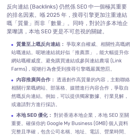
反向連結 (Backlinks) 仍然係 SEO 中一個極其重要
的排名因素。喺 2025 年，搜尋引擎更加注重連結
嘅「質量」而非「數量」。同時，對於許多本地企
業嚟講，本地 SEO 更是不可忽視的關鍵。
質量至上嘅反向連結：
爭取來自權威、相關性高嘅網
站嘅連結。呢啲連結就好似「推薦票」，能大幅提升你
網站嘅權威度。避免購買連結或參與連結農場 (Link
Farms)，呢啲行為會受到搜尋引擎嘅嚴厲懲罰。
內容推廣與合作：
透過創作高質量的內容，主動聯絡
相關行業嘅網站、部落格、媒體進行內容合作，爭取自
然嘅反向連結。例如，可以提供獨家數據、行業見解，
或邀請對方進行採訪。
本地 SEO 優化：
對於香港本地企業，本地 SEO 至關
重要。確保你的 Google My Business (GMB) 個人資料
完整且準確，包含公司名稱、地址、電話、營業時間、