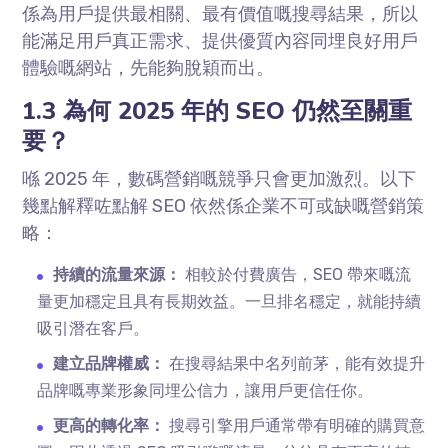
係為用戶提供最相關、最有價值嘅搜尋結果，所以
能滿足用戶真正需求、提供優質內容同埋良好用戶
體驗嘅網站，先能夠脫穎而出。
1.3 為何 2025 年的 SEO 仍然至關重
要？
喺 2025 年，數碼營銷嘅競爭只會更加激烈。以下
幾點解釋咗點解 SEO 依然係企業不可或缺嘅營銷策
略：
持續的流量來源：
相較於付費廣告，SEO 帶來嘅流
量更加穩定且具有長期效益。一旦排名穩定，就能持續
吸引潛在客戶。
建立品牌權威：
在搜尋結果中名列前茅，能有效提升
品牌嘅專業形象同埋公信力，讓用戶更信任你。
更高的轉化率：
搜尋引擎用戶通常帶有明確的購買意