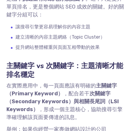
單頁排名，更是整個網站
SEO
成效的關鍵。好的關
鍵字分組可以：
讓搜尋引擎更容易理解你的內容主題
建立清晰的內容主題網絡（
Topic Cluster
）
提升網站整體權重與頁面互相帶動的效果
主關鍵字
vs
次關鍵字：主題清晰才能
排名穩定
在實際應用中，每一頁面應該有明確的
主關鍵字
（
Primary Keyword
）
，配合若干
次關鍵字
（
Secondary Keywords
）與相關長尾詞（
LSI
Keywords
）
，形成一個主題核心，協助搜尋引擎
準確理解該頁面要傳達的訊息。
舉例：如果你經營一家專做網站設計的公司