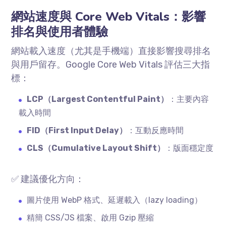
網站速度與
Core Web Vitals
：影響
排名與使用者體驗
網站載入速度（尤其是手機端）直接影響搜尋排名
與用戶留存。
Google Core Web Vitals
評估三大指
標：
LCP
（
Largest Contentful Paint
）
：主要內容
載入時間
FID
（
First Input Delay
）
：互動反應時間
CLS
（
Cumulative Layout Shift
）
：版面穩定度
✅ 建議優化方向：
圖片使用
WebP
格式、延遲載入（
lazy loading
）
精簡
CSS/JS
檔案、啟用
Gzip
壓縮