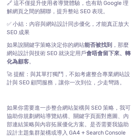
🔗 這不僅提升使用者導覽體驗，也有助
Google
理
解網頁之間的關聯，提升整站
SEO
表現。
✅ 小結：內容與網站設計同步優化，才能真正放大
SEO
成果
如果說關鍵字策略決定你的網站
能否被找到
，那麼
網站設計與技術
SEO
就決定用戶
會唔會留下來、轉
化為顧客
。
🚀 提醒：與其單打獨鬥，不如考慮整合專業網站設
計與
SEO
顧問服務，讓你一次到位，少走彎路。
如果你需要進一步整合網站架構與
SEO
策略，我可
協助你規劃網站導覽結構、關鍵字頁面對應圖、內
部連結策略與內容拓展優化方案。是否需要我協助
設計主題集群架構或導入
GA4 + Search Console