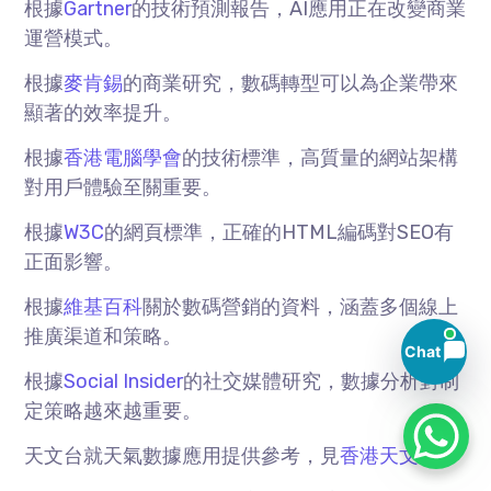
根據
Gartner
的技術預測報告，AI應用正在改變商業
運營模式。
根據
麥肯錫
的商業研究，數碼轉型可以為企業帶來
顯著的效率提升。
根據
香港電腦學會
的技術標準，高質量的網站架構
對用戶體驗至關重要。
根據
W3C
的網頁標準，正確的HTML編碼對SEO有
正面影響。
根據
維基百科
關於數碼營銷的資料，涵蓋多個線上
推廣渠道和策略。
Chat
根據
Social Insider
的社交媒體研究，數據分析對制
定策略越來越重要。
天文台就天氣數據應用提供參考，見
香港天文台
。