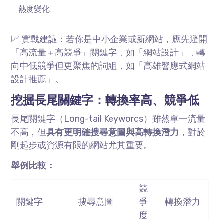
熱度變化
📈 實戰建議：若你是中小企業或新網站，應先避開
「高流量＋高競爭」關鍵字，如「網站設計」，轉
向中低競爭但更聚焦的詞組，如「高雄響應式網站
設計推薦」。
挖掘長尾關鍵字：轉換率高、競爭低
長尾關鍵字（
Long-tail Keywords
）雖然單一流量
不高，但
具有更明確搜尋意圖與高轉換潛力
，對於
剛起步或資源有限的網站尤其重要。
舉例比較：
競
關鍵字
搜尋意圖
爭
轉換潛力
度