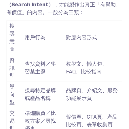
（
Search Intent
）
，才能製作出真正「有幫助、
有價值」的內容。一般分為三類：
搜
尋
用戶行為
對應內容形式
意
圖
資
查找資料／學
教學文、懶人包、
訊
習某主題
FAQ
、比較指南
型
導
搜尋特定品牌
品牌頁、介紹文、服務
向
或產品名稱
功能展示頁
型
交
準備購買／比
報價頁、
CTA
頁、產品
易
較方案／尋找
比較頁、表單收集頁
型
優惠