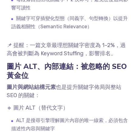
響可讀性
關鍵字可穿插變化型態（同義字、句型轉換）以提升
語義相關性（
Semantic Relevance
）
📌 提醒：一篇文章最理想關鍵字密度為
1–2%
，過
高會被判斷為
Keyword Stuffing
，影響排名。
圖片
ALT
、內部連結：被忽略的
SEO
黃金位
圖片與網站結構元素
也是提升關鍵字佈局與整站
SEO
的關鍵：
🔹 圖片
ALT
（替代文字）
ALT 是搜尋引擎理解圖片內容的唯一線索，必須包含
描述性內容與關鍵字