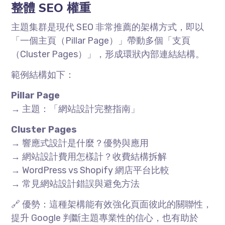
整體
SEO
權重
主題集群是現代
SEO
非常推薦的架構方式，即以
「一個主頁（
Pillar Page
）」帶動多個「支頁
（
Cluster Pages
）」，形成環狀內部連結結構。
範例結構如下：
Pillar Page
→ 主題：「網站設計完整指南」
Cluster Pages
→ 響應式設計是什麼？優勢與應用
→
網站設計費用怎樣計？收費結構拆解
→ WordPress vs Shopify
網店平台比較
→
常見網站設計錯誤與避免方法
🔗 優勢：這種架構能有效強化頁面彼此的關聯性，
提升
Google
判斷主題專業性的信心，也有助於