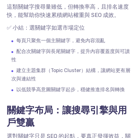
這類關鍵字搜尋量雖低，但轉換率高，且排名速度
快，能幫助你快速累積網站權重與
SEO
成效。
✅ 小結：選關鍵字如選市場定位
每頁只聚焦一個主關鍵字，避免內容混亂
配合次關鍵字與長尾關鍵字，提升內容覆蓋度與可讀
性
建立主題集群（
Topic Cluster
）結構，讓網站更有層
次與連結性
以低競爭高意圖關鍵字起步，穩健推進排名與轉換
關鍵字布局：讓搜尋引擎與用
戶雙贏
選對關鍵字只是
SEO
的起點，要真正發揮效益，關