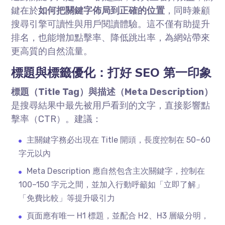
鍵在於
如何把關鍵字佈局到正確的位置
，同時兼顧
搜尋引擎可讀性與用戶閱讀體驗。這不僅有助提升
排名，也能增加點擊率、降低跳出率，為網站帶來
更高質的自然流量。
標題與標籤優化：打好
SEO
第一印象
標題（
Title Tag
）與描述（
Meta Description
）
是搜尋結果中最先被用戶看到的文字，直接影響點
擊率（
CTR
）。建議：
主關鍵字務必出現在
Title
開頭，長度控制在
50–60
字元以內
Meta Description 應自然包含主次關鍵字，控制在
100–150
字元之間，並加入行動呼籲如「立即了解」
「免費比較」等提升吸引力
頁面應有唯一
H1
標題，並配合
H2
、
H3
層級分明，