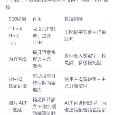
✅ 小結：有效的關鍵字佈局＝技術
+
內容
+
用戶體
驗
SEO區域
作用
建議策略
Title &
吸引用戶點
主關鍵字置前＋行動
Meta
擊、提升
語句
Tag
CTR
提升語意密
自然融入關鍵字、長
內容區塊
度與主題一
尾詞、多樣變化型
致性
幫助搜尋引
H1–H3
使用主次關鍵字＋主
擎理解內容
標題結構
題分類清晰
層次
補足圖片語
圖片
ALT
ALT 內含關鍵字、內
意
+
增加網
+
連結
部連結配合語義設定
站權重流動