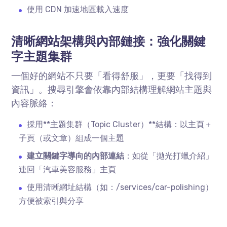
使用
CDN
加速地區載入速度
清晰網站架構與內部鏈接：強化關鍵
字主題集群
一個好的網站不只要「看得舒服」，更要「找得到
資訊」。搜尋引擎會依靠內部結構理解網站主題與
內容脈絡：
採用
**
主題集群（
Topic Cluster
）
**
結構：以主頁＋
子頁（或文章）組成一個主題
建立關鍵字導向的內部連結
：如從「拋光打蠟介紹」
連回「汽車美容服務」主頁
使用清晰網址結構（如：
/services/car-polishing
）
方便被索引與分享