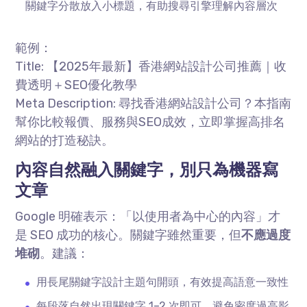
關鍵字分散放入小標題，有助搜尋引擎理解內容層次
範例：
Title:
【
2025
年最新】香港網站設計公司推薦｜收
費透明＋
SEO
優化教學
Meta Description:
尋找香港網站設計公司？本指南
幫你比較報價、服務與
SEO
成效，立即掌握高排名
網站的打造秘訣。
內容自然融入關鍵字，別只為機器寫
文章
Google 明確表示：「以使用者為中心的內容」才
是
SEO
成功的核心。關鍵字雖然重要，但
不應過度
堆砌
。建議：
用長尾關鍵字設計主題句開頭，有效提高語意一致性
每段落自然出現關鍵字
1–2
次即可，避免密度過高影