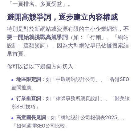
「一頁排名、多頁受益」。
避開高競爭詞，逐步建立內容權威
特別是對於新網站或資源有限的中小企業網站，
不
要一開始就挑戰高競爭詞
（如：「行銷」、「網站
設計」這類短詞），因為大型網站早已佔據搜索結
果首頁。
你可以從以下幾個方向切入：
地區限定詞
：如「中環網站設計公司」、「香港
SEO
顧問推薦」
行業垂直詞
：如「律師事務所網頁設計」、「醫美診
所
SEO
技巧」
高意圖長尾詞
：如「網站設計公司報價表
2025
」、
「如何選擇
SEO
公司比較」