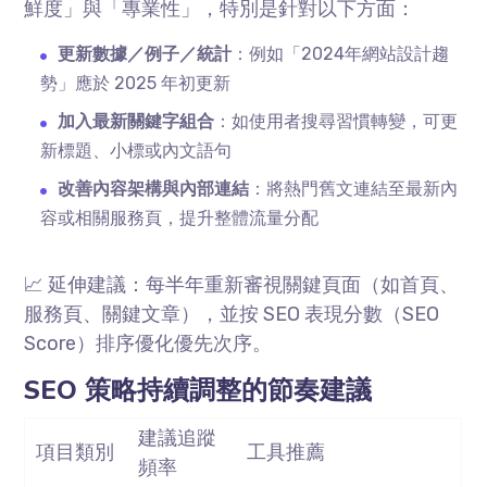
鮮度」與「專業性」，特別是針對以下方面：
更新數據／例子／統計
：例如「
2024
年網站設計趨
勢」應於
2025
年初更新
加入最新關鍵字組合
：如使用者搜尋習慣轉變，可更
新標題、小標或內文語句
改善內容架構與內部連結
：將熱門舊文連結至最新內
容或相關服務頁，提升整體流量分配
📈 延伸建議：每半年重新審視關鍵頁面（如首頁、
服務頁、關鍵文章），並按
SEO
表現分數（
SEO
Score
）排序優化優先次序。
SEO 策略持續調整的節奏建議
建議追蹤
項目類別
工具推薦
頻率