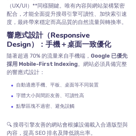
（
UX/UI
）
**
同樣關鍵。唯有內容與網站架構緊密
配合，才能全面提升搜尋引擎可讀性、加快索引速
度，最終帶來穩定而高品質的自然流量與轉換率。
響應式設計（
Responsive
Design
）：手機＋桌面一致優化
隨著超過
70%
的流量來自手機端，
Google
已優先
採用
Mobile-First Indexing
。網站必須具備完整
的響應式設計：
自動適應手機、平板、桌面等不同裝置
字體大小與間距友善、可讀性高
點擊區塊不過密、避免誤觸
🔍 搜尋引擎友善的網站會根據設備載入合適版型與
內容，提高
SEO
排名及降低跳出率。