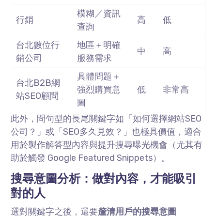
模糊／資訊
行銷
高
低
查詢
台北數位行
地區＋明確
中
高
銷公司
服務需求
具體問題＋
台北
B2B
網
強烈購買意
低
非常高
站
SEO
顧問
圖
此外，問句型的長尾關鍵字如「如何選擇網站
SEO
公司？」或「
SEO
多久見效？」也極具價值，適合
用於製作解答型內容與提升搜尋曝光機會（尤其有
助於觸發
Google Featured Snippets
）。
搜尋意圖分析：做對內容，才能吸引
對的人
選對關鍵字之後，還要
釐清用戶的搜尋意圖