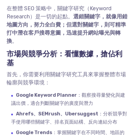
在整體
SEO
策略中，關鍵字研究（
Keyword
Research
）是一切的起點。
選錯關鍵字，就像用錯
地圖方向，努力全白費；但選對關鍵字，則可精準
打中潛在客戶搜尋意圖，迅速提升網站曝光與轉
換
。
市場與競爭分析：看懂數據，搶佔利
基
首先，你需要利用關鍵字研究工具來掌握整體市場
輪廓與競爭環境：
Google Keyword Planner
：觀察搜尋量變化與建
議出價，適合判斷關鍵字的廣度與潛力
Ahrefs
、
SEMrush
、
Ubersuggest
：分析競爭對
手使用哪些關鍵字、排名頁面結構、反向連結分布
Google Trends
：掌握關鍵字在不同時間、地區的