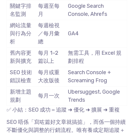
關鍵字排
每週至每
Google Search
名監測
月
Console, Ahrefs
網站流量
每週檢視
與行為分
／每月彙
GA4
析
總
舊內容更
每月
1–2
無需工具，用
Excel
規
新與擴充
篇以上
劃排程
SEO 技術
每月或重
Search Console +
錯誤檢查
大改版後
Screaming Frog
新增主題
Ubersuggest, Google
每月一次
規劃
Trends
✅ 小結：
SEO
成功＝追蹤
➜
優化
➜
擴展
➜
重複
SEO 唔係「寫咗篇好文章就搞掂」，而係一個持續
不斷優化與調整的行銷流程。唯有養成定期追蹤＋