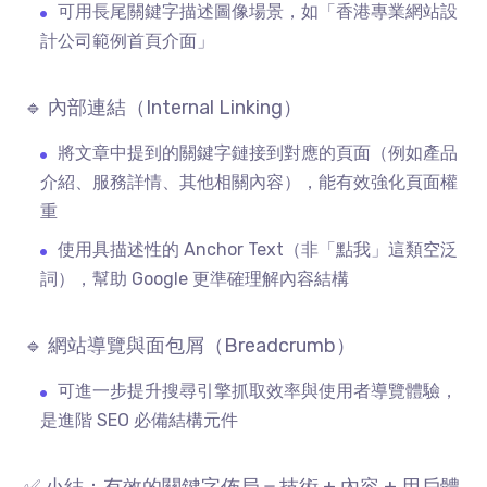
可用長尾關鍵字描述圖像場景，如「香港專業網站設
計公司範例首頁介面」
🔹 內部連結（
Internal Linking
）
將文章中提到的關鍵字鏈接到對應的頁面（例如產品
介紹、服務詳情、其他相關內容），能有效強化頁面權
重
使用具描述性的
Anchor Text
（非「點我」這類空泛
詞），幫助
Google
更準確理解內容結構
🔹 網站導覽與面包屑（
Breadcrumb
）
可進一步提升搜尋引擎抓取效率與使用者導覽體驗，
是進階
SEO
必備結構元件