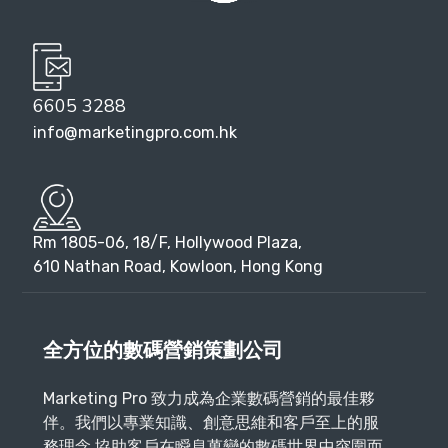
6605 3288
info@marketingpro.com.hk
Rm 1805-06, 18/F, Hollywood Plaza,
610 Nathan Road, Kowloon, Hong Kong
全方位的數碼營銷策劃公司
Marketing Pro 致力成為企業數碼營銷的最佳夥
伴。我們以專業知識、創意思維和客戶至上的服
務理念,協助客戶在瞬息萬變的數碼世界中突圍而