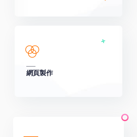
括CRM / ERP / 預約系統等等。
網頁製作
為中小企業和初創公司提供多種網頁設計服
務，包括企業網頁、網店和公司網頁設計。