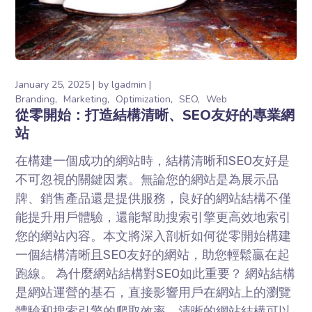
January 25, 2025
by
lgadmin
Branding
Marketing
Optimization
SEO
Web
從零開始：打造結構清晰、SEO友好的專業網
站
在構建⼀個成功的網站時，結構清晰和SEO友好是
不可忽視的關鍵因素。無論您的網站是為展⽰品
牌、銷售產品還是提供服務，良好的網站結構不僅
能提升⽤戶體驗，還能幫助搜索引擎更⾼效地索引
您的網站內容。本⽂將深⼊剖析如何從零開始構建
⼀個結構清晰且SEO友好的網站，助您輕鬆贏在起
跑線。 為什麼網站結構對SEO如此重要？ 網站結構
是網站運營的基⽯，直接影響⽤戶在網站上的瀏覽
體驗和搜索引擎的爬取效率。清晰的網站結構可以