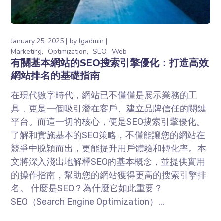
January 25, 2025
by
lgadmin
Marketing
Optimization
SEO
Web
有關基本網站的SEO搜索引擎優化：打造⾼效
網站排名的基礎指南
在現代數字時代，網站已不僅僅是展⽰業務的⼯
具，更是⼀個吸引潛在客戶、建⽴品牌信任的關鍵
平台。⽽這⼀切的核⼼，便是SEO搜索引擎優化。
了解和實施基本的SEO策略，不僅能讓您的網站在
競爭中脫穎⽽出，更能提升⽤戶體驗和轉化率。本
⽂將深⼊淺出地解釋SEO的基本概念，並提供實⽤
的操作指南，幫助您的網站獲得更⾼的搜索引擎排
名。 什麼是SEO？為什麼它如此重要？
SEO（Search Engine Optimization）...