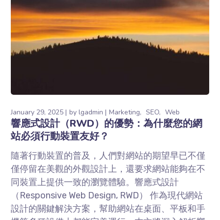
January 29, 2025
by
lgadmin
Marketing
SEO
Web
響應式設計（RWD）的優勢：為什麼您的網
站必須行動裝置友好？
隨著⾏動裝置的普及，⼈們對網站的期望早已不僅
僅停留在美觀的外觀設計上，還要求網站能夠在不
同裝置上提供⼀致的瀏覽體驗。響應式設計
（Responsive Web Design, RWD） 作為現代網站
設計的關鍵解決⽅案，幫助網站在桌⾯、平板和⼿