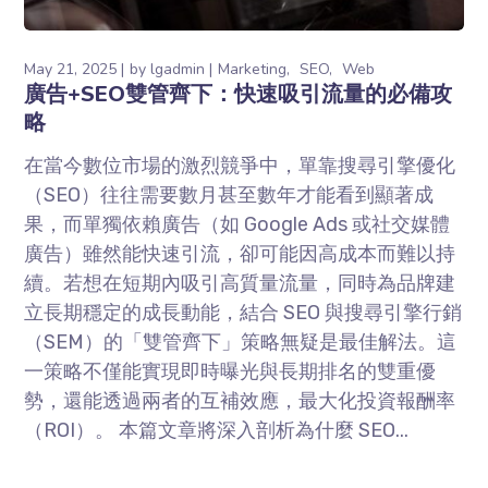
May 21, 2025
by
lgadmin
Marketing
SEO
Web
廣告+SEO雙管齊下：快速吸引流量的必備攻
略
在當今數位市場的激烈競爭中，單靠搜尋引擎優化
（SEO）往往需要數月甚至數年才能看到顯著成
果，而單獨依賴廣告（如 Google Ads 或社交媒體
廣告）雖然能快速引流，卻可能因高成本而難以持
續。若想在短期內吸引高質量流量，同時為品牌建
立長期穩定的成長動能，結合 SEO 與搜尋引擎行銷
（SEM）的「雙管齊下」策略無疑是最佳解法。這
一策略不僅能實現即時曝光與長期排名的雙重優
勢，還能透過兩者的互補效應，最大化投資報酬率
（ROI）。 本篇文章將深入剖析為什麼 SEO...