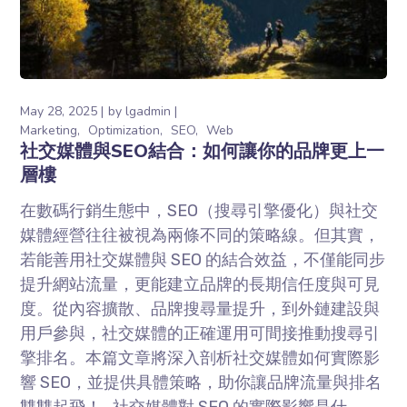
May 28, 2025
by
lgadmin
Marketing
Optimization
SEO
Web
社交媒體與SEO結合：如何讓你的品牌更上一
層樓
在數碼行銷生態中，SEO（搜尋引擎優化）與社交
媒體經營往往被視為兩條不同的策略線。但其實，
若能善用社交媒體與 SEO 的結合效益，不僅能同步
提升網站流量，更能建立品牌的長期信任度與可見
度。從內容擴散、品牌搜尋量提升，到外鏈建設與
用戶參與，社交媒體的正確運用可間接推動搜尋引
擎排名。本篇文章將深入剖析社交媒體如何實際影
響 SEO，並提供具體策略，助你讓品牌流量與排名