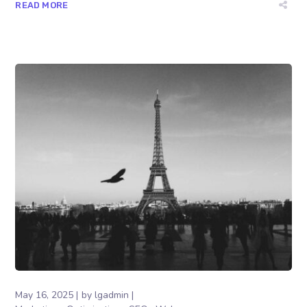
READ MORE
May 16, 2025
by
lgadmin