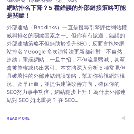
Marketing
Optimization
SEO
Web
網站排名下降？5 種錯誤的外部鏈接策略可能
是關鍵！
外部連結（Backlinks）一直是搜尋引擎評估網站權
威與排名的關鍵因素之一。但你有冇諗過，錯誤的
外部連結策略不但無助於提升SEO，反而會拖垮網
站排名？Google 多次演算法更新都針對「不自然
連結」重罰網站，一旦中招，不但流量驟減，甚至
會被降權或移出索引。本文將深入分析 5 種常見但
具破壞性的外部連結錯誤策略，幫助你檢視網站現
況、及早止血，並提供建議改善方向，確保你的
SEO努力事半功倍，網站穩步上升！ 為什麼外部連
結對 SEO 如此重要？ 在 SEO...
READ MORE