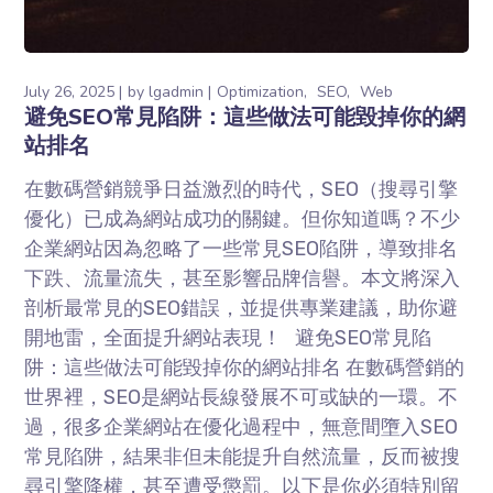
July 26, 2025
by
lgadmin
Optimization
SEO
Web
避免SEO常見陷阱：這些做法可能毀掉你的網
站排名
在數碼營銷競爭日益激烈的時代，SEO（搜尋引擎
優化）已成為網站成功的關鍵。但你知道嗎？不少
企業網站因為忽略了一些常見SEO陷阱，導致排名
下跌、流量流失，甚至影響品牌信譽。本文將深入
剖析最常見的SEO錯誤，並提供專業建議，助你避
開地雷，全面提升網站表現！ 避免SEO常見陷
阱：這些做法可能毀掉你的網站排名 在數碼營銷的
世界裡，SEO是網站長線發展不可或缺的一環。不
過，很多企業網站在優化過程中，無意間墮入SEO
常見陷阱，結果非但未能提升自然流量，反而被搜
尋引擎降權，甚至遭受懲罰。以下是你必須特別留