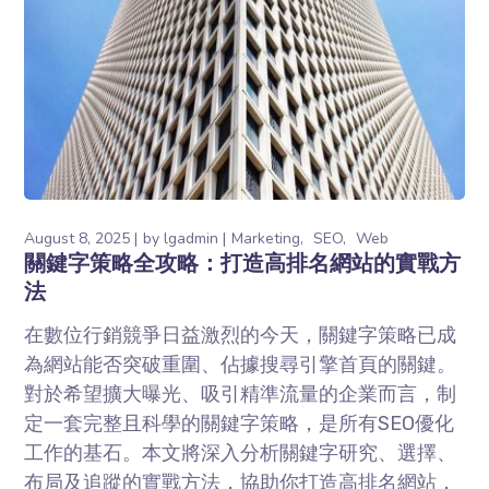
August 8, 2025
by
lgadmin
Marketing
SEO
Web
關鍵字策略全攻略：打造高排名網站的實戰方
法
在數位行銷競爭日益激烈的今天，關鍵字策略已成
為網站能否突破重圍、佔據搜尋引擎首頁的關鍵。
對於希望擴大曝光、吸引精準流量的企業而言，制
定一套完整且科學的關鍵字策略，是所有SEO優化
工作的基石。本文將深入分析關鍵字研究、選擇、
布局及追蹤的實戰方法，協助你打造高排名網站，