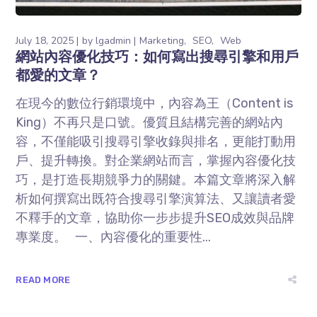
July 18, 2025
by
lgadmin
Marketing
SEO
Web
網站內容優化技巧：如何寫出搜尋引擎和用戶
都愛的文章？
在現今的數位行銷環境中，內容為王（Content is
King）不再只是口號。優質且結構完善的網站內
容，不僅能吸引搜尋引擎收錄與排名，更能打動用
戶、提升轉換。對企業網站而言，掌握內容優化技
巧，是打造長期競爭力的關鍵。本篇文章將深入解
析如何撰寫出既符合搜尋引擎演算法、又讓讀者愛
不釋手的文章，協助你一步步提升SEO成效與品牌
專業度。 一、內容優化的重要性...
READ MORE