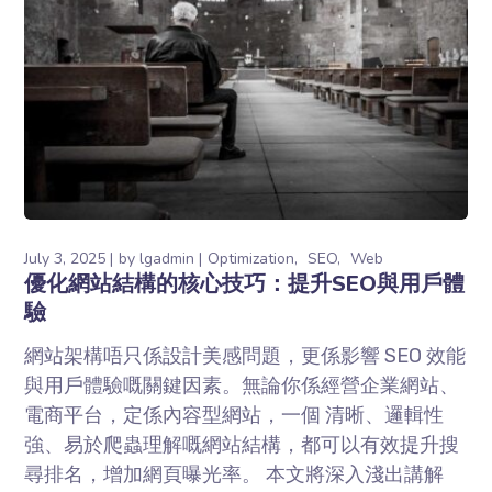
July 3, 2025
by
lgadmin
Optimization
SEO
Web
優化網站結構的核心技巧：提升SEO與用戶體
驗
網站架構唔只係設計美感問題，更係影響 SEO 效能
與用戶體驗嘅關鍵因素。無論你係經營企業網站、
電商平台，定係內容型網站，一個 清晰、邏輯性
強、易於爬蟲理解嘅網站結構，都可以有效提升搜
尋排名，增加網頁曝光率。 本文將深入淺出講解